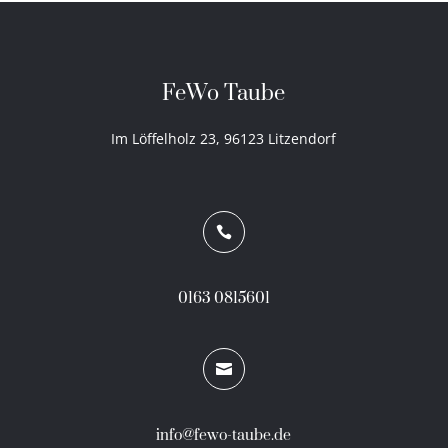
FeWo Taube
Im Löffelholz 23, 96123 Litzendorf

0163 0815601

info@fewo-taube.de