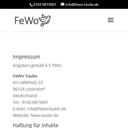
0163 0815601
info@fewo-taube.de
Impressum
Angaben gemäß § 5 TMG:
FeWo Taube
Im Löffelholz 23
96123 Litzendorf
Deutschland
Tel.: 0163 0815601
E-Mail: info
@
fewo-taube.de
Website: fewo-taube.de
Haftung für Inhalte